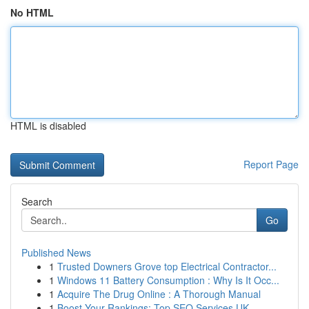
No HTML
HTML is disabled
Report Page
Search
Go
Published News
1
Trusted Downers Grove top Electrical Contractor...
1
Windows 11 Battery Consumption : Why Is It Occ...
1
Acquire The Drug Online : A Thorough Manual
1
Boost Your Rankings: Top SEO Services UK