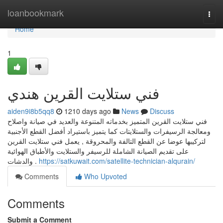
Home
loanbookmark
Togg
navi
Home
1
فني ستلايت القرين هندي
aiden9i8b5qq8
1210 days ago
News
Discuss
فني ستلايت القرين المتميز بخدماته المتنوعة والعديد في صيانة واصلاح
ومعالجة الرسيفرات والستلايتات كما يتميز باستيراد أفضل القطع الأجنبية
لتركيبها عوضا عن القطع التالفة والمحروقة , يعمل فني ستلايت القرين
على تقديم الصيانة الشاملة للرسيفر والستلايت والأطباق الهوائية
والدشات .
https://satkuwait.com/satellite-technician-alqurain/
Comments
Who Upvoted
Comments
Submit a Comment