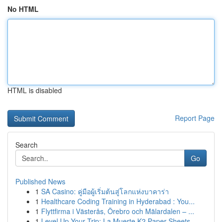
No HTML
HTML is disabled
Report Page
Search
Go
Published News
1
SA Casino: คู่มือผู้เริ่มต้นสู่โลกแห่งบาคาร่า
1
Healthcare Coding Training in Hyderabad : You...
1
Flyttfirma i Västerås, Örebro och Mälardalen – ...
1
Level Up Your Trip: La Muerte K2 Paper Sheets