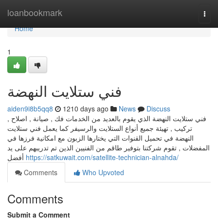
Home
loanbookmark
Togg
navi
Home
1
فني ستلايت النهضة
aiden9i8b5qq8
1210 days ago
News
Discuss
فني ستلايت النهضة الذي يقوم بالعديد من الخدمات فك , صيانة , اصلاح ,
تركيب , تهيئة جميع أنواع الستلايت والرسيفر كما يعمل فني ستلايت
النهضة في تحميل القنوات التي يختارها الزبون مع امكانية فرزها في
المفضلات , تقوم شركتنا بتوفير طاقم من الفنيين الذين تم تدريبهم على يد
أفضل
https://satkuwait.com/satellite-technician-alnahda/
Comments
Who Upvoted
Comments
Submit a Comment