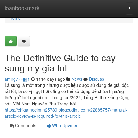
Home
loanbookmark
Togg
navi
Home
1
The Definitive Guide to cay
sung my gia tot
amirg774jjg1
1114 days ago
News
Discuss
Lá sung là một trong những dược liệu được sử dụng để giải độc
rất tốt, lá có vị ngọt hơi đắng có thể sử dụng để chữa trị sưng
thững lở loét ngoài da. Tháng ten/2022, Tổng Bí thư Đảng Cộng
sản Việt Nam Nguyễn Phú Trọng hội
https://chigameclmm25789.blogcudinti.com/22885757/manual-
article-review-is-required-for-this-article
Comments
Who Upvoted