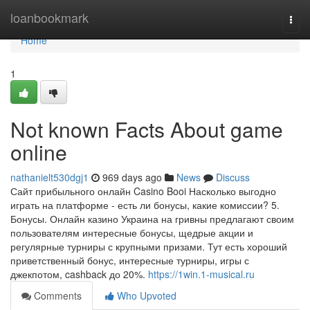
Home
loanbookmark
Togg
navi
Home
1
Not known Facts About game
online
nathanielt530dgj1
969 days ago
News
Discuss
Сайт прибыльного онлайн Casino Booi Насколько выгодно
играть на платформе - есть ли бонусы, какие комиссии? 5.
Бонусы. Онлайн казино Украина на гривны предлагают своим
пользователям интересные бонусы, щедрые акции и
регулярные турниры с крупными призами. Тут есть хороший
приветственный бонус, интересные турниры, игры с
джекпотом, cashback до 20%.
https://1win.1-musical.ru
Comments
Who Upvoted