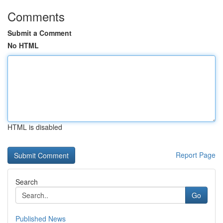
Comments
Submit a Comment
No HTML
HTML is disabled
Report Page
Search
Go
Published News