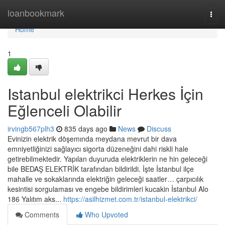
Home
loanbookmark
Togg
navi
Home
1
Istanbul elektrikci Herkes İçin
Eğlenceli Olabilir
irvingb567plh3
835 days ago
News
Discuss
Evinizin elektrik döşemında meydana mevrut bir dava
emniyetliğinizi sağlayıcı sigorta düzeneğini dahi riskli hale
getirebilmektedir. Yapılan duyuruda elektriklerin ne hin geleceği
bile BEDAŞ ELEKTRİK tarafından bildirildi. İşte İstanbul ilçe
mahalle ve sokaklarında elektriğin geleceği saatler… çarpıcılık
kesintisi sorgulaması ve engebe bildirimleri kucakin İstanbul Alo
186 Yalıtım aks...
https://asilhizmet.com.tr/istanbul-elektrikci/
Comments
Who Upvoted