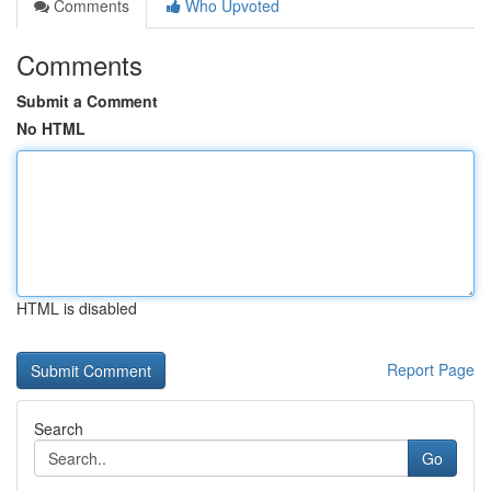
Comments
Who Upvoted
Comments
Submit a Comment
No HTML
HTML is disabled
Report Page
Search
Go