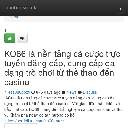
Home
loanbookmark
Togg
navi
Home
1
KO66 là nền tảng cá cược trực
tuyến đẳng cấp, cung cấp đa
dạng trò chơi từ thể thao đến
casino
niless886boz9
675 days ago
News
Discuss
"KO66 là nền tảng cá cược trực tuyến đẳng cấp, cung cấp đa
dạng trò chơi từ thể thao đến casino. Với giao diện thân thiện và
bảo mật cao, KO66 mang đến trải nghiệm cá cược an toàn và thú
vị. Khám phá ngay để tận hưởng cơ hội
https://portfolium.com/ko66abuzz