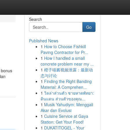
Search
Go
Published News
1
How to Choose Fishkill
Paving Contractor for Pr...
1
How I handled a small
concrete problem near my ...
1
橙子喵酱视频泄露：最新动
, bonus
态与讨论
dan
1
Finding the Right Banding
Material: A Comprehen...
1
วิลล่าส่วนตัว ชายหาดพัทยา:
ดินแดน ส่วนตัวของคุณ...
1
Musik Yahudiym: Menggali
Akar dan Evolusi
1
Cuisine Service at Gaya
Station: Get Your Food!
1
DUKATITOGEL - Your