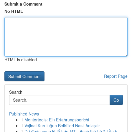
Submit a Comment
No HTML
HTML is disabled
Report Page
Search
Go
Published News
1
Mentortools: Ein Erfahrungsbericht
1
Vajinal Kuruluğun Belirtileri Nasıl Anlaşılır
1
Dự đoán song lô tổ hợp MT - Bạch thủ Lô 2 Lần h...