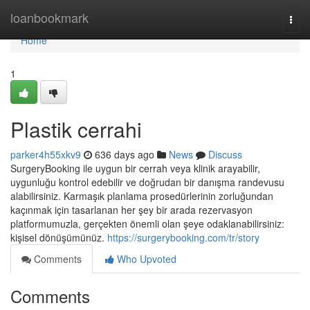
Home
loanbookmark
Togg
navi
Home
1
Plastik cerrahi
parker4h55xkv9
636 days ago
News
Discuss
SurgeryBooking ile uygun bir cerrah veya klinik arayabilir,
uygunluğu kontrol edebilir ve doğrudan bir danışma randevusu
alabilirsiniz. Karmaşık planlama prosedürlerinin zorluğundan
kaçınmak için tasarlanan her şey bir arada rezervasyon
platformumuzla, gerçekten önemli olan şeye odaklanabilirsiniz:
kişisel dönüşümünüz.
https://surgerybooking.com/tr/story
Comments
Who Upvoted
Comments