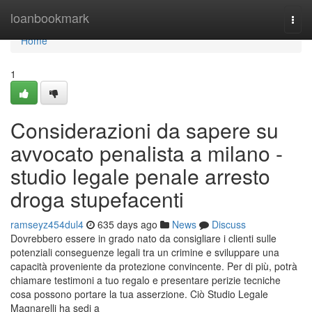
Home
loanbookmark
Togg
navi
Home
1
Considerazioni da sapere su
avvocato penalista a milano -
studio legale penale arresto
droga stupefacenti
ramseyz454dul4
635 days ago
News
Discuss
Dovrebbero essere in grado nato da consigliare i clienti sulle
potenziali conseguenze legali tra un crimine e sviluppare una
capacità proveniente da protezione convincente. Per di più, potrà
chiamare testimoni a tuo regalo e presentare perizie tecniche
cosa possono portare la tua asserzione. Ciò Studio Legale
Magnarelli ha sedi a