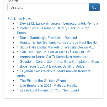
Search
Go
Published News
1
Dewa212: Langkah-langkah Lengkap untuk Pemula
1
Protect Your Basement: Battery Backup Sump
Pump...
1
Don't: Gambling's Prohibition Detailed
1
Houston'sTheThis Tank FarmsStorage FacilitiesHo...
1
Sioux Falls Digital Marketing: Website Design &...
1
Cầu Tam Giác Lô Xiên XSMB: Giải Mã Chi Tiết ...
1
Aromatika Keria: Gia Ti Katapliktiki Atmosfera
1
Geladeira Consul 334 Litros: Guia Completo e Dicas
1
Boost Your SEO: A Backlink Building Guide
1
Layanan Sales Website: Maksimalkan Konversi
Anda
1
The Rise of the Goliath Wizard
1
Live Bunkers in 2026: Myth vs. Reality
1
Lease Cold Rooms for Your Next Event