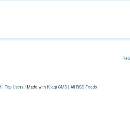
Rep
d
|
Top Users
| Made with
Kliqqi CMS
|
All RSS Feeds