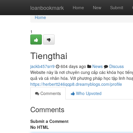
Home
loanbookmark
Home
New
Submit
Home
1
Tiengthai
jackb457srr9
604 days ago
News
Discuss
Website này là nơi chuyên cung cấp các khóa học tiế
quả và cá nhân hóa. Với phương pháp học tập linh hoạt,
https://herbertt246qqp8.dreamyblogs.com/profile
Comments
Who Upvoted
Comments
Submit a Comment
No HTML