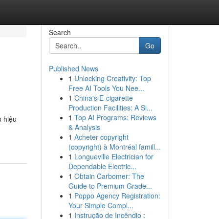
Search
Go
Published News
1
Unlocking Creativity: Top
Free AI Tools You Nee...
1
China's E-cigarette
Production Facilities: A Si...
1
Top AI Programs: Reviews
h hiệu
& Analysis
1
Acheter copyright
(copyright) à Montréal famill...
1
Longueville Electrician for
Dependable Electric...
1
Obtain Carbomer: The
Guide to Premium Grade...
1
Poppo Agency Registration:
Your Simple Compl...
1
Instrução de Incêndio :