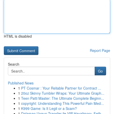
HTML is disabled
Report Page
Search
Go
Published News
1
PT Cosmar : Your Reliable Partner for Contract ...
1
20oz Skinny Tumbler Wraps: Your Ultimate Graph...
1
Teen Patti Master: The Ultimate Complete Beginn...
1
copyright: Understanding This Powerful Pain Med...
1
K999 Game: Is It Legit or a Scam?
1
Dalaman Uygun Transfer ile VIP Havalimanı, Feth...