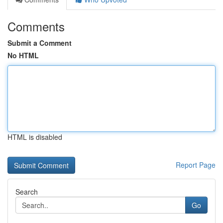
Comments
Submit a Comment
No HTML
HTML is disabled
Report Page
Search
Go