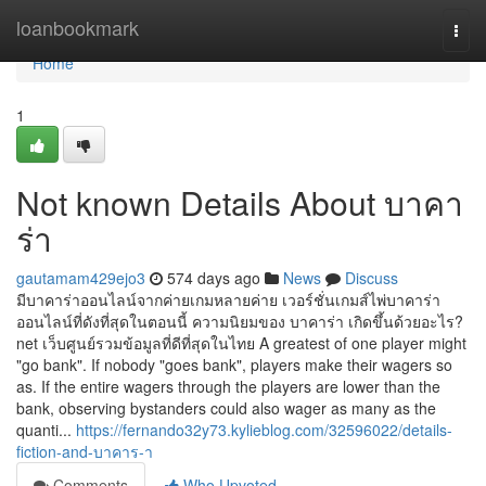
Home
loanbookmark
Togg
navi
Home
1
Not known Details About บาคา
ร่า
gautamam429ejo3
574 days ago
News
Discuss
มีบาคาร่าออนไลน์จากค่ายเกมหลายค่าย เวอร์ชั่นเกมส์ไพ่บาคาร่า
ออนไลน์ที่ดังที่สุดในตอนนี้ ความนิยมของ บาคาร่า เกิดขึ้นด้วยอะไร?
net เว็บศูนย์รวมข้อมูลที่ดีที่สุดในไทย A greatest of one player might
"go bank". If nobody "goes bank", players make their wagers so
as. If the entire wagers through the players are lower than the
bank, observing bystanders could also wager as many as the
quanti...
https://fernando32y73.kylieblog.com/32596022/details-
fiction-and-บาคาร-า
Comments
Who Upvoted