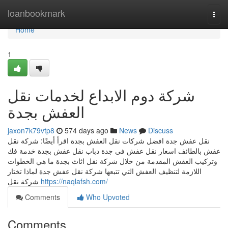
Home
loanbookmark
Togg
navi
Home
1
شركة دوم الابداع لخدمات نقل
العفش بجدة
jaxon7k79vtp8
574 days ago
News
Discuss
نقل عفش جدة افضل شركات نقل العفش بجدة اقرأ أيضًا: شركة نقل
عفش بالطائف اسعار نقل عفش فى جدة دباب نقل عفش بجدة خدمة فك
وتركيب العفش المقدمة من خلال شركة نقل اثاث بجدة ما هي الخطوات
اللازمة لتنظيف العفش التي تتبعها شركة نقل عفش جدة لماذا تختار
شركة نقل
https://naqlafsh.com/
Comments
Who Upvoted
Comments