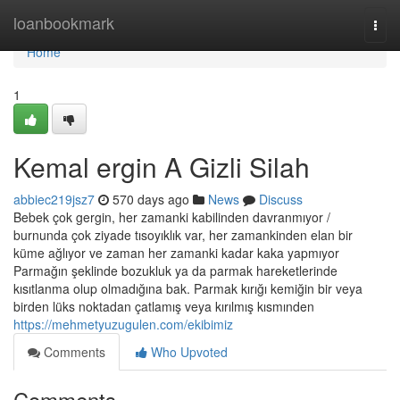
Home
loanbookmark
Togg
navi
Home
1
Kemal ergin A Gizli Silah
abbiec219jsz7
570 days ago
News
Discuss
Bebek çok gergin, her zamanki kabilinden davranmıyor /
burnunda çok ziyade tısoyıklık var, her zamankinden elan bir
küme ağlıyor ve zaman her zamanki kadar kaka yapmıyor
Parmağın şeklinde bozukluk ya da parmak hareketlerinde
kısıtlanma olup olmadığına bak. Parmak kırığı kemiğin bir veya
birden lüks noktadan çatlamış veya kırılmış kısmınden
https://mehmetyuzugulen.com/ekibimiz
Comments
Who Upvoted
Comments