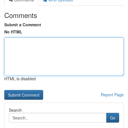
Comments
Submit a Comment
No HTML
HTML is disabled
Report Page
Search
Go