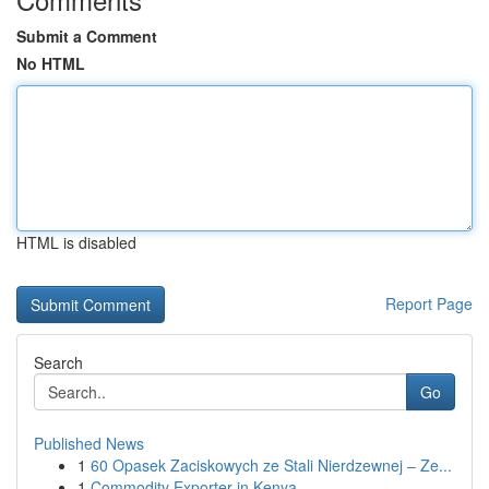
Submit a Comment
No HTML
HTML is disabled
Report Page
Search
Go
Published News
1
60 Opasek Zaciskowych ze Stali Nierdzewnej – Ze...
1
Commodity Exporter in Kenya