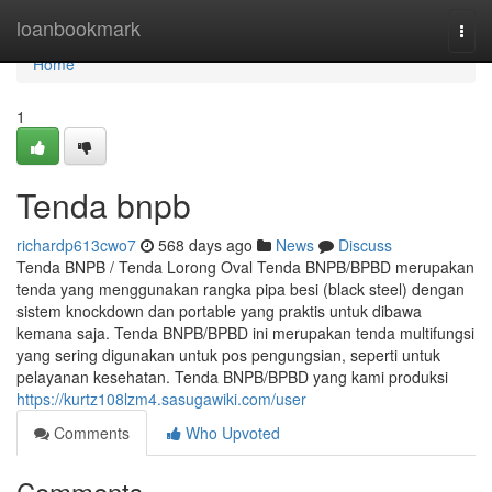
Home
loanbookmark
Togg
navi
Home
1
Tenda bnpb
richardp613cwo7
568 days ago
News
Discuss
Tenda BNPB / Tenda Lorong Oval Tenda BNPB/BPBD merupakan
tenda yang menggunakan rangka pipa besi (black steel) dengan
sistem knockdown dan portable yang praktis untuk dibawa
kemana saja. Tenda BNPB/BPBD ini merupakan tenda multifungsi
yang sering digunakan untuk pos pengungsian, seperti untuk
pelayanan kesehatan. Tenda BNPB/BPBD yang kami produksi
https://kurtz108lzm4.sasugawiki.com/user
Comments
Who Upvoted
Comments