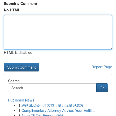
Submit a Comment
No HTML
HTML is disabled
Report Page
Search
Go
Published News
1
網站SEO優化全攻略：提升流量與成效
1
Complimentary Attorney Advice: Your Entitl...
1
Akun TikTok Emperor268