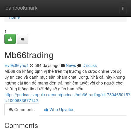
Home
loanbookmark
Togg
navi
Home
1
Mb66trading
levi9x86yhq4
564 days ago
News
Discuss
MB66 đã khẳng định vị thế trên thị trường cá cược online với độ
uy tín cao và danh mục sản phẩm chất lượng. Nhà cái này không
ngừng cải tiến để mang đến trải nghiệm tuyệt vời cho người chơi.
Những thông tin dưới đây sẽ giúp bạn hiểu
https://podcasts.apple.com/qa/podcast/mb66trading/id1780465015?
i=1000683677142
Comments
Who Upvoted
Comments