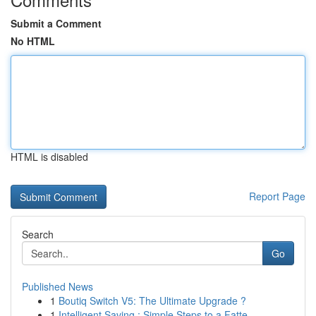
Submit a Comment
No HTML
HTML is disabled
Report Page
Search
Go
Published News
1
Boutiq Switch V5: The Ultimate Upgrade ?
1
Intelligent Saving : Simple Steps to a Fatte...