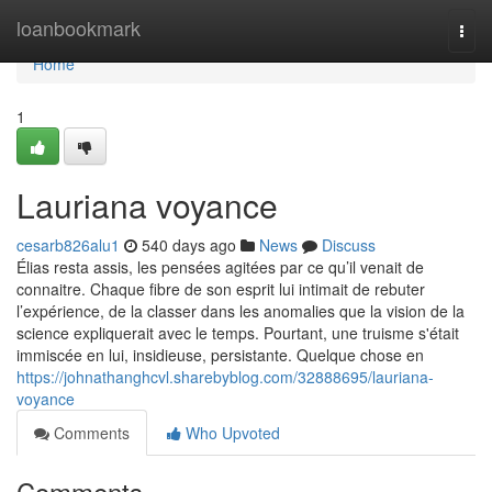
Home
loanbookmark
Togg
navi
Home
1
Lauriana voyance
cesarb826alu1
540 days ago
News
Discuss
Élias resta assis, les pensées agitées par ce qu’il venait de
connaitre. Chaque fibre de son esprit lui intimait de rebuter
l’expérience, de la classer dans les anomalies que la vision de la
science expliquerait avec le temps. Pourtant, une truisme s'était
immiscée en lui, insidieuse, persistante. Quelque chose en
https://johnathanghcvl.sharebyblog.com/32888695/lauriana-
voyance
Comments
Who Upvoted
Comments