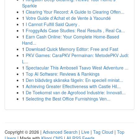
Sparkle
1
Clearing Your Record: A Guide to Clearing Offen...
1
Votre Guide d'Achat et de Vente à Yaoundé
1
I Cannot Fulfill Said Query .
1
FroggyAds Case Studies: Real Results , Real Ca...
1
Earn Cash Online: Your Complete Home-Based
Hand...
1
Download Quick Memory Editor: Free and Fast
1
PKV Games: CaraPKV Permainan: MetodePKV Judi:
L...
1
Spectacular This Amboseli Tsavo West Adventure ...
1
Top AI Software: Reviews & Rankings
1
Den blådvärg skånska fågeln: En speciell miniat...
1
Achieving Greater Effectiveness with Castle Hil...
1
De Toekomst van de Agrofood Industrie: Innovati...
1
Selecting the Best Office Furnishings Ven...
Copyright © 2026 |
Advanced Search
|
Live
|
Tag Cloud
|
Top
Users
| Made with
Kliqqi CMS
|
All RSS Feeds