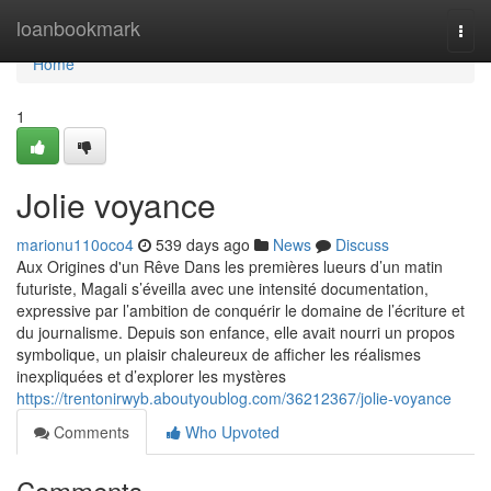
Home
loanbookmark
Togg
navi
Home
1
Jolie voyance
marionu110oco4
539 days ago
News
Discuss
Aux Origines d'un Rêve Dans les premières lueurs d’un matin
futuriste, Magali s’éveilla avec une intensité documentation,
expressive par l’ambition de conquérir le domaine de l’écriture et
du journalisme. Depuis son enfance, elle avait nourri un propos
symbolique, un plaisir chaleureux de afficher les réalismes
inexpliquées et d’explorer les mystères
https://trentonirwyb.aboutyoublog.com/36212367/jolie-voyance
Comments
Who Upvoted
Comments