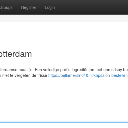
Groups
Register
Login
otterdam
erdamse maaltijd. Een volledige portie ingrediënten met een crispy b
 niet te vergeten de frisse
https://bellamersin010.nl/kapsalon-bestellen