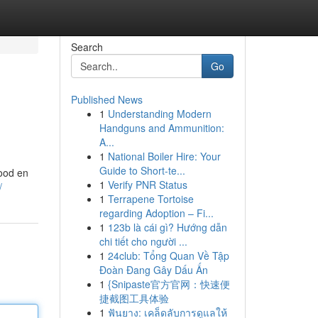
Search
Go
Published News
1
Understanding Modern
Handguns and Ammunition:
A...
1
National Boiler Hire: Your
Guide to Short-te...
rood en
1
Verify PNR Status
/
1
Terrapene Tortoise
regarding Adoption – Fi...
1
123b là cái gì? Hướng dẫn
chi tiết cho người ...
1
24club: Tổng Quan Về Tập
Đoàn Đang Gây Dấu Ấn
1
{Snipaste官方官网：快速便
捷截图工具体验
1
ฟันยาง: เคล็ดลับการดูแลให้