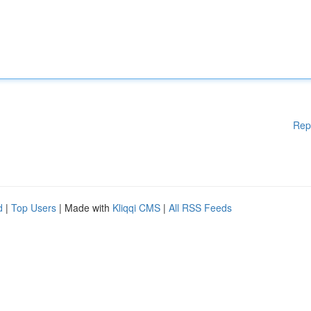
Rep
d
|
Top Users
| Made with
Kliqqi CMS
|
All RSS Feeds