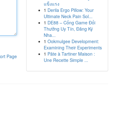
แข็งแรง
1
Derila Ergo Pillow: Your
Ultimate Neck Pain Sol...
1
DE88 – Cổng Game Đổi
Thưởng Uy Tín, Đăng Ký
Nha...
1
Ookmulgee Development:
Examining Their Experiments
1
Pâte à Tartiner Maison :
ort Page
Une Recette Simple ...