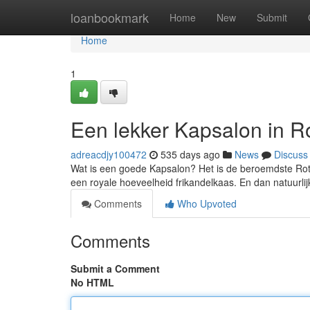
Home
loanbookmark
Home
New
Submit
Home
1
Een lekker Kapsalon in R
adreacdjy100472
535 days ago
News
Discuss
Wat is een goede Kapsalon? Het is de beroemdste Rott
een royale hoeveelheid frikandelkaas. En dan natuurlijk
Comments
Who Upvoted
Comments
Submit a Comment
No HTML