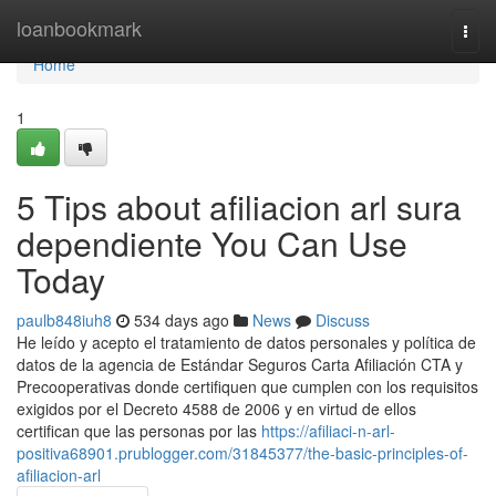
Home
loanbookmark
Togg
navi
Home
1
5 Tips about afiliacion arl sura
dependiente You Can Use
Today
paulb848iuh8
534 days ago
News
Discuss
He leído y acepto el tratamiento de datos personales y política de
datos de la agencia de Estándar Seguros Carta Afiliación CTA y
Precooperativas donde certifiquen que cumplen con los requisitos
exigidos por el Decreto 4588 de 2006 y en virtud de ellos
certifican que las personas por las
https://afiliaci-n-arl-
positiva68901.prublogger.com/31845377/the-basic-principles-of-
afiliacion-arl