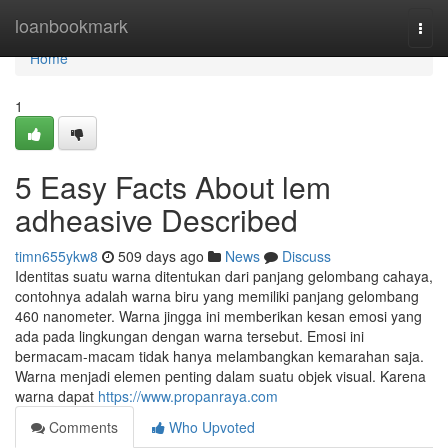
Home
loanbookmark
Togg
navi
Home
1
5 Easy Facts About lem
adheasive Described
timn655ykw8
509 days ago
News
Discuss
Identitas suatu warna ditentukan dari panjang gelombang cahaya,
contohnya adalah warna biru yang memiliki panjang gelombang
460 nanometer. Warna jingga ini memberikan kesan emosi yang
ada pada lingkungan dengan warna tersebut. Emosi ini
bermacam-macam tidak hanya melambangkan kemarahan saja.
Warna menjadi elemen penting dalam suatu objek visual. Karena
warna dapat
https://www.propanraya.com
Comments
Who Upvoted