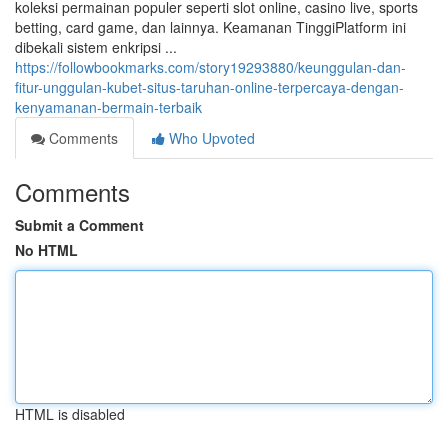
koleksi permainan populer seperti slot online, casino live, sports
betting, card game, dan lainnya. Keamanan TinggiPlatform ini
dibekali sistem enkripsi ...
https://followbookmarks.com/story19293880/keunggulan-dan-
fitur-unggulan-kubet-situs-taruhan-online-terpercaya-dengan-
kenyamanan-bermain-terbaik
Comments
Who Upvoted
Comments
Submit a Comment
No HTML
HTML is disabled