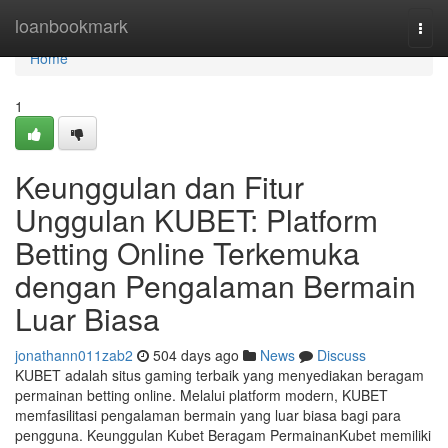
Home
loanbookmark
Togg
navi
Home
1
Keunggulan dan Fitur
Unggulan KUBET: Platform
Betting Online Terkemuka
dengan Pengalaman Bermain
Luar Biasa
jonathann011zab2
504 days ago
News
Discuss
KUBET adalah situs gaming terbaik yang menyediakan beragam
permainan betting online. Melalui platform modern, KUBET
memfasilitasi pengalaman bermain yang luar biasa bagi para
pengguna. Keunggulan Kubet Beragam PermainanKubet memiliki