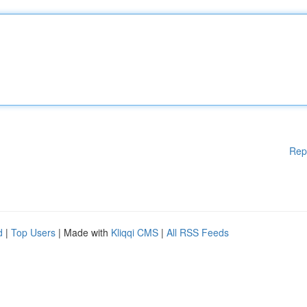
Rep
d
|
Top Users
| Made with
Kliqqi CMS
|
All RSS Feeds