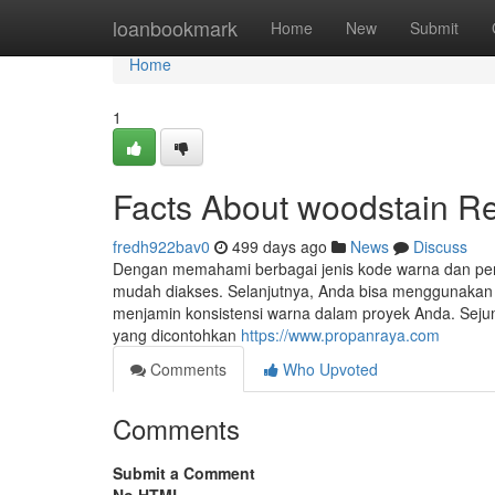
Home
loanbookmark
Home
New
Submit
Home
1
Facts About woodstain R
fredh922bav0
499 days ago
News
Discuss
Dengan memahami berbagai jenis kode warna dan pe
mudah diakses. Selanjutnya, Anda bisa menggunakan t
menjamin konsistensi warna dalam proyek Anda. Sej
yang dicontohkan
https://www.propanraya.com
Comments
Who Upvoted
Comments
Submit a Comment