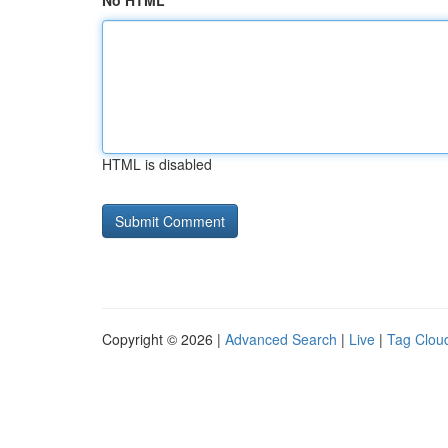
No HTML
HTML is disabled
Copyright © 2026 |
Advanced Search
|
Live
|
Tag Clou