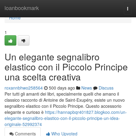
Home
loanbookmark
Togg
navi
Home
1
Un elegante segnalibro
elastico con il Piccolo Principe
una scelta creativa
roxannbhwo258564
500 days ago
News
Discuss
Per tutti gli amanti dei libri, specialmente quelli che amano il
classico racconto di Antoine de Saint-Exupéry, esiste un nuovo
segnalibro elastico con il Piccolo Principe. Questo accessorio
elegante e curioso è
https://hannapbqr401827.blogkoo.com/un-
elegante-segnalibro-elastico-con-il-piccolo-principe-un-idea-
originale-52992374
Comments
Who Upvoted