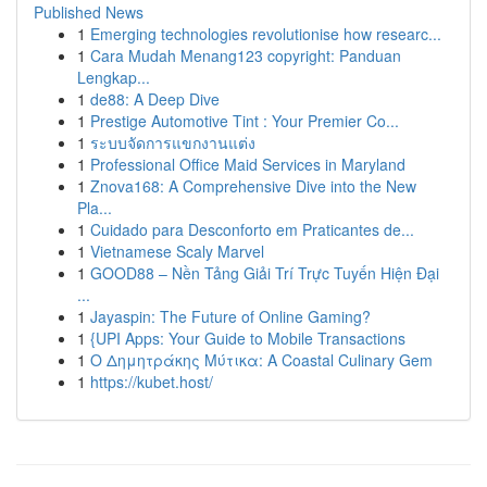
Published News
1
Emerging technologies revolutionise how researc...
1
Cara Mudah Menang123 copyright: Panduan
Lengkap...
1
de88: A Deep Dive
1
Prestige Automotive Tint : Your Premier Co...
1
ระบบจัดการแขกงานแต่ง
1
Professional Office Maid Services in Maryland
1
Znova168: A Comprehensive Dive into the New
Pla...
1
Cuidado para Desconforto em Praticantes de...
1
Vietnamese Scaly Marvel
1
GOOD88 – Nền Tảng Giải Trí Trực Tuyến Hiện Đại
...
1
Jayaspin: The Future of Online Gaming?
1
{UPI Apps: Your Guide to Mobile Transactions
1
Ο Δημητράκης Μύτικα: A Coastal Culinary Gem
1
https://kubet.host/