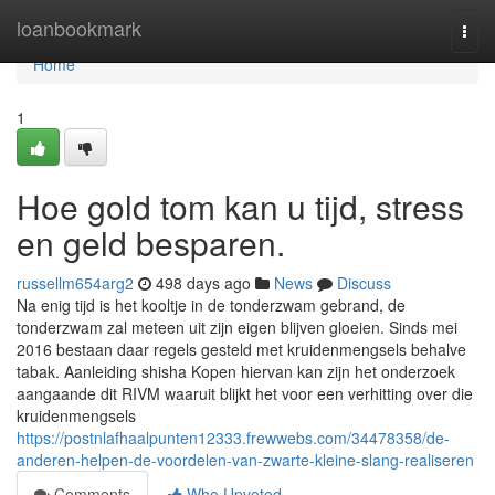
Home
loanbookmark
Togg
navi
Home
1
Hoe gold tom kan u tijd, stress
en geld besparen.
russellm654arg2
498 days ago
News
Discuss
Na enig tijd is het kooltje in de tonderzwam gebrand, de
tonderzwam zal meteen uit zijn eigen blijven gloeien. Sinds mei
2016 bestaan daar regels gesteld met kruidenmengsels behalve
tabak. Aanleiding shisha Kopen hiervan kan zijn het onderzoek
aangaande dit RIVM waaruit blijkt het voor een verhitting over die
kruidenmengsels
https://postnlafhaalpunten12333.frewwebs.com/34478358/de-
anderen-helpen-de-voordelen-van-zwarte-kleine-slang-realiseren
Comments
Who Upvoted