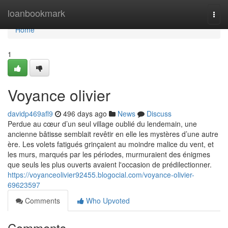
Home
loanbookmark
Togg
navi
Home
1
Voyance olivier
davidp469afl9
496 days ago
News
Discuss
Perdue au cœur d’un seul village oublié du lendemain, une
ancienne bâtisse semblait revêtir en elle les mystères d’une autre
ère. Les volets fatigués grinçaient au moindre malice du vent, et
les murs, marqués par les périodes, murmuraient des énigmes
que seuls les plus ouverts avaient l'occasion de prédilectionner.
https://voyanceolivier92455.blogocial.com/voyance-olivier-
69623597
Comments
Who Upvoted
Comments