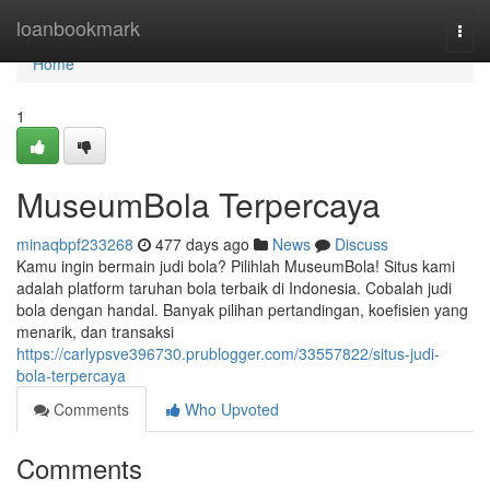
Home
loanbookmark
Togg
navi
Home
1
MuseumBola Terpercaya
minaqbpf233268
477 days ago
News
Discuss
Kamu ingin bermain judi bola? Pilihlah MuseumBola! Situs kami
adalah platform taruhan bola terbaik di Indonesia. Cobalah judi
bola dengan handal. Banyak pilihan pertandingan, koefisien yang
menarik, dan transaksi
https://carlypsve396730.prublogger.com/33557822/situs-judi-
bola-terpercaya
Comments
Who Upvoted
Comments