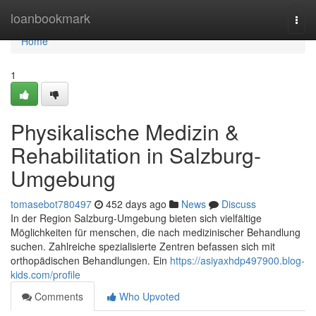
Home
loanbookmark
Togg
navi
Home
1
Physikalische Medizin &
Rehabilitation in Salzburg-
Umgebung
tomasebot780497
452 days ago
News
Discuss
In der Region Salzburg-Umgebung bieten sich vielfältige
Möglichkeiten für menschen, die nach medizinischer Behandlung
suchen. Zahlreiche spezialisierte Zentren befassen sich mit
orthopädischen Behandlungen. Ein
https://asiyaxhdp497900.blog-
kids.com/profile
Comments
Who Upvoted