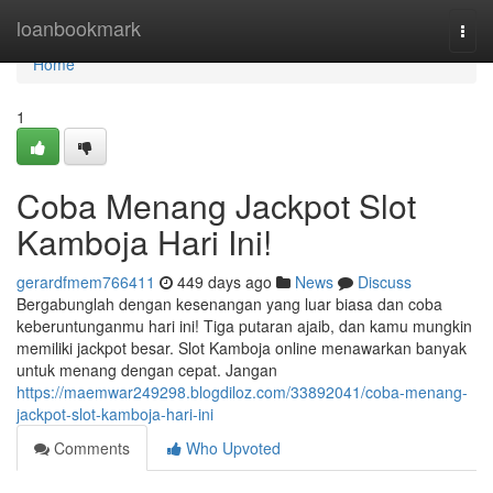
Home
loanbookmark
Togg
navi
Home
1
Coba Menang Jackpot Slot
Kamboja Hari Ini!
gerardfmem766411
449 days ago
News
Discuss
Bergabunglah dengan kesenangan yang luar biasa dan coba
keberuntunganmu hari ini! Tiga putaran ajaib, dan kamu mungkin
memiliki jackpot besar. Slot Kamboja online menawarkan banyak
untuk menang dengan cepat. Jangan
https://maemwar249298.blogdiloz.com/33892041/coba-menang-
jackpot-slot-kamboja-hari-ini
Comments
Who Upvoted