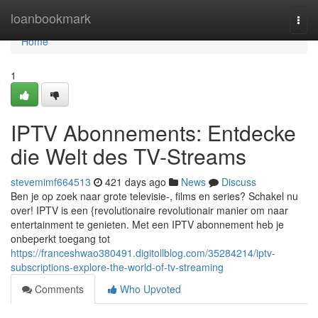
Home
loanbookmark
Togg
navi
Home
1
IPTV Abonnements: Entdecke
die Welt des TV-Streams
stevemimf664513
421 days ago
News
Discuss
Ben je op zoek naar grote televisie-, films en series? Schakel nu
over! IPTV is een {revolutionaire revolutionair manier om naar
entertainment te genieten. Met een IPTV abonnement heb je
onbeperkt toegang tot
https://franceshwao380491.digitollblog.com/35284214/iptv-
subscriptions-explore-the-world-of-tv-streaming
Comments
Who Upvoted