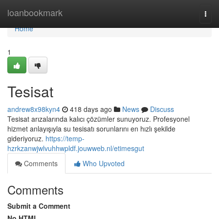
Home
loanbookmark
Togg
navi
Home
1
Tesisat
andrew8x98kyn4
418 days ago
News
Discuss
Tesisat arızalarında kalıcı çözümler sunuyoruz. Profesyonel
hizmet anlayışıyla su tesisatı sorunlarını en hızlı şekilde
gideriyoruz.
https://temp-
hzrkzanwjwlvuhhwpldf.jouwweb.nl/etimesgut
Comments
Who Upvoted
Comments
Submit a Comment
No HTML