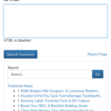
HTML is disabled
Report Page
Search
Go
Published News
1
M3M Antalya Hills Gurgaon: A Luxurious Residen...
1
Houston'sTheThis Tank FarmsStorage FacilitiesHo...
1
Anarchy Label: Feminist Punk & DIY Culture
1
Boost Your SEO: A Backlink Building Guide
1
{Teen Patti Master: The Ultimate Handbook for...