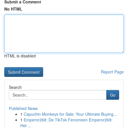
Submit a Comment
No HTML
HTML is disabled
Report Page
Search
Go
Published News
1
Capuchin Monkeys for Sale: Your Ultimate Buying...
1
Emperor268: De TikTok Fenomeen Emperor268:
Het ...