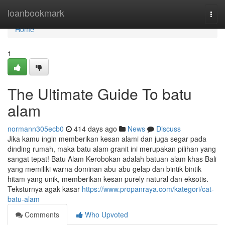
Home
loanbookmark
Togg
navi
Home
1
The Ultimate Guide To batu
alam
normann305ecb0
414 days ago
News
Discuss
Jika kamu ingin memberikan kesan alami dan juga segar pada
dinding rumah, maka batu alam granit ini merupakan pilihan yang
sangat tepat! Batu Alam Kerobokan adalah batuan alam khas Bali
yang memiliki warna dominan abu-abu gelap dan bintik-bintik
hitam yang unik, memberikan kesan purely natural dan eksotis.
Teksturnya agak kasar
https://www.propanraya.com/kategori/cat-
batu-alam
Comments
Who Upvoted