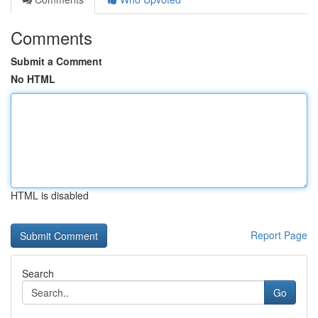
Comments
Submit a Comment
No HTML
HTML is disabled
Report Page
Search
Go