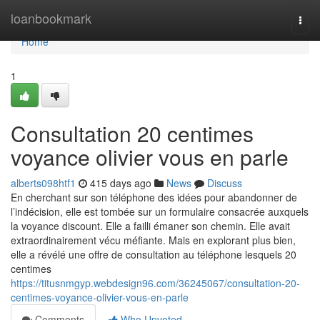
Home
loanbookmark
Togg
navi
Home
1
Consultation 20 centimes
voyance olivier vous en parle
alberts098htf1
415 days ago
News
Discuss
En cherchant sur son téléphone des idées pour abandonner de
l’indécision, elle est tombée sur un formulaire consacrée auxquels
la voyance discount. Elle a failli émaner son chemin. Elle avait
extraordinairement vécu méfiante. Mais en explorant plus bien,
elle a révélé une offre de consultation au téléphone lesquels 20
centimes
https://titusnmgyp.webdesign96.com/36245067/consultation-20-
centimes-voyance-olivier-vous-en-parle
Comments
Who Upvoted