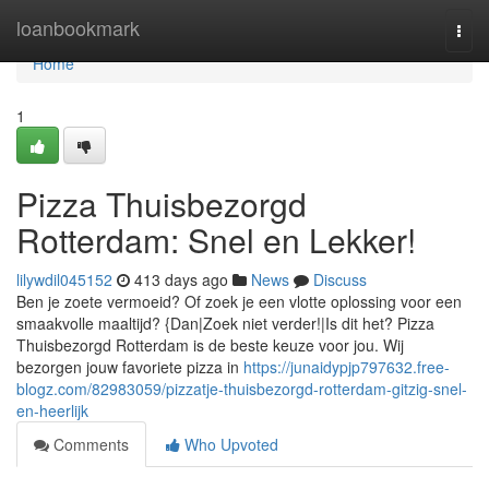
Home
loanbookmark
Togg
navi
Home
1
Pizza Thuisbezorgd
Rotterdam: Snel en Lekker!
lilywdil045152
413 days ago
News
Discuss
Ben je zoete vermoeid? Of zoek je een vlotte oplossing voor een
smaakvolle maaltijd? {Dan|Zoek niet verder!|Is dit het? Pizza
Thuisbezorgd Rotterdam is de beste keuze voor jou. Wij
bezorgen jouw favoriete pizza in
https://junaidypjp797632.free-
blogz.com/82983059/pizzatje-thuisbezorgd-rotterdam-gitzig-snel-
en-heerlijk
Comments
Who Upvoted