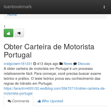
Home
loanbookmark
Togg
navi
Home
1
Obter Carteira de Motorista
Portugal
craigcxwm181331
413 days ago
News
Discuss
A obter carteira de motorista em Portugal é um processo
relativamente fácil. Para começar, você precisa buscar exame
teórico e prático. O teste teórico prova seu conhecimento das
regras de trânsito em Portugal,
https://laranlrm605152.eedblog.com/35675710/obter-carteira-de-
motorista-portugal
Comments
Who Upvoted