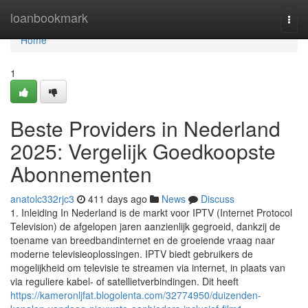
Home
loanbookmark
Togg
navi
Home
1
Beste Providers in Nederland
2025: Vergelijk Goedkoopste
Abonnementen
anatolc332rjc3
411 days ago
News
Discuss
1. Inleiding In Nederland is de markt voor IPTV (Internet Protocol
Television) de afgelopen jaren aanzienlijk gegroeid, dankzij de
toename van breedbandinternet en de groeiende vraag naar
moderne televisieoplossingen. IPTV biedt gebruikers de
mogelijkheid om televisie te streamen via internet, in plaats van
via reguliere kabel- of satellietverbindingen. Dit heeft
https://kameronljfat.blogolenta.com/32774950/duizenden-