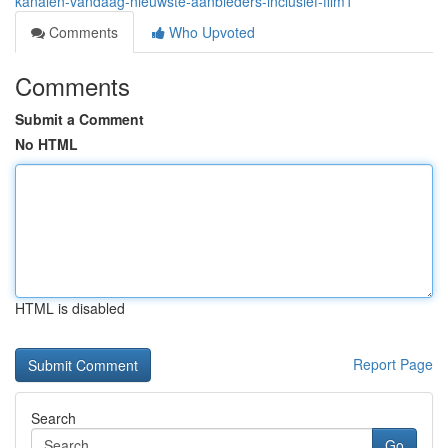
kanalen-vandaag-nieuwste-aanbieders-inclusief-film1
Comments
Who Upvoted
Comments
Submit a Comment
No HTML
HTML is disabled
Report Page
Search
Go