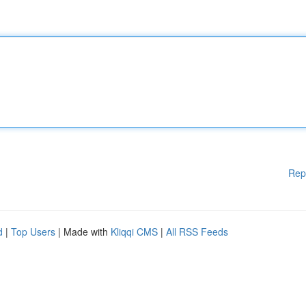
Rep
d
|
Top Users
| Made with
Kliqqi CMS
|
All RSS Feeds