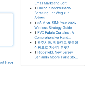
Email Marketing Soft...
1
Online Kinderwunsch-
Beratung: Ihr Weg zur
Schwa...
1
eSIM vs. SIM: Your 2026
Wireless Strategy Guide
1
PVC Fabric Curtains : A
Comprehensive Hand...
1
광주치과, 임플란트 맞춤형
상담으로 자신감 되찾기
1
Ridgefield, New Jersey
Benjamin Moore Paint Sto...
ort Page