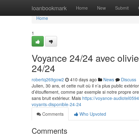
Home
loanbookmark
Home
New
Submit
Home
1
Voyance 24/24 avec olivie
24/24
robertq269gow2
410 days ago
News
Discuss
Julien, 30 ans, et cette nuit où il n’a plus public extério
d’étouffement, comme par exemple si notre propre oreille
sans bruit extérieur. Mais
https://voyance-audiotel059
voyants-disponible-24-24
Comments
Who Upvoted
Comments