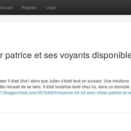
Groups
Register
Login
r patrice et ses voyants disponibl
riser Il était 2h41 alors que Julien s’était levé en sursaut. Une intuitions
 refusait de se taire. Il était toutefois isolé chez lui, dans un domicile
47.bloggerchest.com/35734563/voyance-24-24-avec-olivier-patrice-et-s