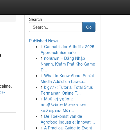
Search
Go
Published News
1
Cannabis for Arthritis: 2025
e
Approach Scenario
1
nohuwin – Đăng Nhập
Nhanh, Khám Phá Kho Game
Đ...
1
What to Know About Social
Media Addiction Lawsu...
 calme,
1
big777: Tutorial Total Situs
es-
Permainan Online T...
1
Μυθική γεύση:
σουβλάκια Μύτικα και
καλαμάκι Μύτ...
1
De Toekomst van de
Agrofood Industrie: Innovati...
1
A Practical Guide to Event