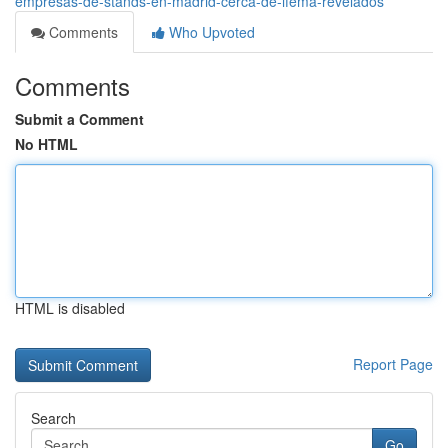
empresas-de-stands-en-madrid-cerca-de-ifema-revelados
Comments
Who Upvoted
Comments
Submit a Comment
No HTML
HTML is disabled
Report Page
Search
Go