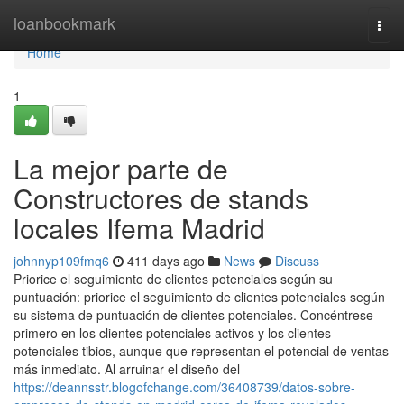
Home
loanbookmark
Togg
navi
Home
1
La mejor parte de
Constructores de stands
locales Ifema Madrid
johnnyp109fmq6
411 days ago
News
Discuss
Priorice el seguimiento de clientes potenciales según su
puntuación: priorice el seguimiento de clientes potenciales según
su sistema de puntuación de clientes potenciales. Concéntrese
primero en los clientes potenciales activos y los clientes
potenciales tibios, aunque que representan el potencial de ventas
más inmediato. Al arruinar el diseño del
https://deannsstr.blogofchange.com/36408739/datos-sobre-