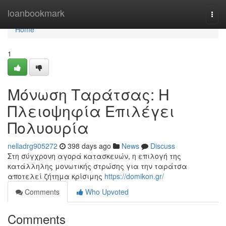
Home
loanbookmark
Togg
navi
Home
1
Μόνωση Ταράτσας: Η
Πλειοψηφία Επιλέγει
Πολυουρία
nelladrg905272
398 days ago
News
Discuss
Στη σύγχρονη αγορά κατασκευών, η επιλογή της
κατάλληλης μονωτικής στρώσης για την ταράτσα
αποτελεί ζήτημα κρίσιμης
https://domikon.gr/
Comments
Who Upvoted
Comments