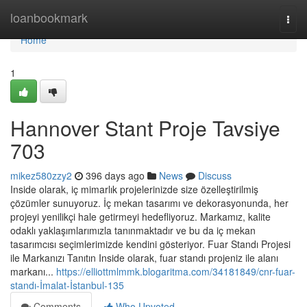
Home
loanbookmark
Togg
navi
Home
1
Hannover Stant Proje Tavsiye
703
mikez580zzy2
396 days ago
News
Discuss
Inside olarak, iç mimarlık projelerinizde size özelleştirilmiş
çözümler sunuyoruz. İç mekan tasarımı ve dekorasyonunda, her
projeyi yenilikçi hale getirmeyi hedefliyoruz. Markamız, kalite
odaklı yaklaşımlarımızla tanınmaktadır ve bu da iç mekan
tasarımcısı seçimlerimizde kendini gösteriyor. Fuar Standı Projesi
ile Markanızı Tanıtın Inside olarak, fuar standı projeniz ile alanı
markanı...
https://elliottmlmmk.blogaritma.com/34181849/cnr-fuar-
standı-İmalat-İstanbul-135
Comments
Who Upvoted