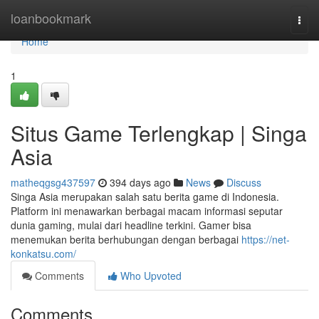
Home
loanbookmark
Togg
navi
Home
1
Situs Game Terlengkap | Singa
Asia
matheqgsg437597
394 days ago
News
Discuss
Singa Asia merupakan salah satu berita game di Indonesia.
Platform ini menawarkan berbagai macam informasi seputar
dunia gaming, mulai dari headline terkini. Gamer bisa
menemukan berita berhubungan dengan berbagai
https://net-
konkatsu.com/
Comments
Who Upvoted
Comments