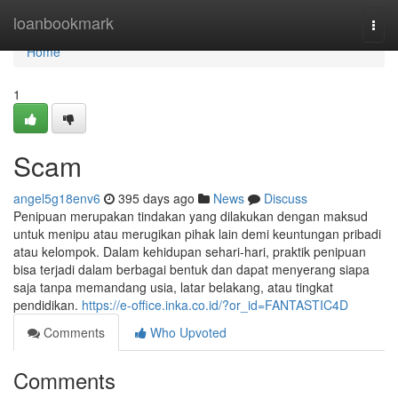
Home
loanbookmark
Togg
navi
Home
1
Scam
angel5g18env6
395 days ago
News
Discuss
Penipuan merupakan tindakan yang dilakukan dengan maksud
untuk menipu atau merugikan pihak lain demi keuntungan pribadi
atau kelompok. Dalam kehidupan sehari-hari, praktik penipuan
bisa terjadi dalam berbagai bentuk dan dapat menyerang siapa
saja tanpa memandang usia, latar belakang, atau tingkat
pendidikan.
https://e-office.inka.co.id/?or_id=FANTASTIC4D
Comments
Who Upvoted
Comments