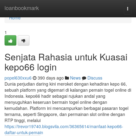
Home
loanbookmark
Togg
navi
Home
1
Senjata Rahasia untuk Kuasai
kepo66 login
popel630xxu6
390 days ago
News
Discuss
Dunia perjudian daring kini meroket dengan kehadiran kepo 66,
sebuah platform yang digemari di kalangan pemain togel online di
Indonesia. kepo66 hadir sebagai rujukan andal yang
menyuguhkan keseruan bermain togel online dengan
kemudahan. Platform ini mencampurkan berbagai pasaran togel
ternama, seperti Singapore, dan permainan slot online dengan
RTP tinggi, melalui
https://trevor19740.blogsvila.com/36365614/manfaat-kepo66-
daftar-untuk-pemain