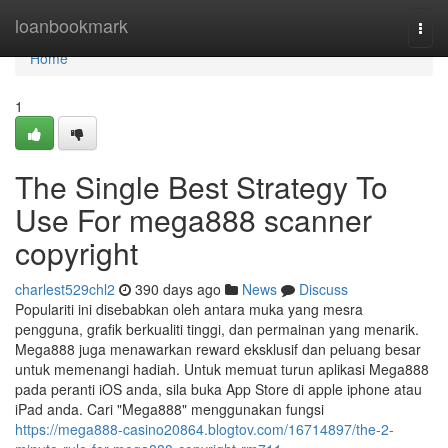
Home
loanbookmark
Togg
navi
Home
1
The Single Best Strategy To
Use For mega888 scanner
copyright
charlest529chl2
390 days ago
News
Discuss
Populariti ini disebabkan oleh antara muka yang mesra
pengguna, grafik berkualiti tinggi, dan permainan yang menarik.
Mega888 juga menawarkan reward eksklusif dan peluang besar
untuk memenangi hadiah. Untuk memuat turun aplikasi Mega888
pada peranti iOS anda, sila buka App Store di apple iphone atau
iPad anda. Cari "Mega888" menggunakan fungsi
https://mega888-casino20864.blogtov.com/16714897/the-2-