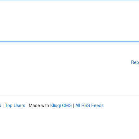
Rep
d
|
Top Users
| Made with
Kliqqi CMS
|
All RSS Feeds