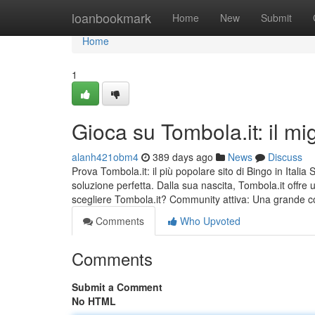
Home
loanbookmark
Home
New
Submit
Home
1
Gioca su Tombola.it: il migl
alanh421obm4
389 days ago
News
Discuss
Prova Tombola.it: il più popolare sito di Bingo in Italia
soluzione perfetta. Dalla sua nascita, Tombola.it offr
scegliere Tombola.it? Community attiva: Una grande c
Comments
Who Upvoted
Comments
Submit a Comment
No HTML