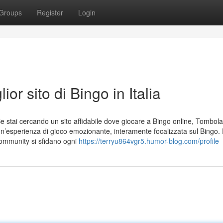
Groups
Register
Login
ior sito di Bingo in Italia
 Se stai cercando un sito affidabile dove giocare a Bingo online, Tombola.
e un’esperienza di gioco emozionante, interamente focalizzata sul Bingo.
ommunity si sfidano ogni
https://terryu864vgr5.humor-blog.com/profile