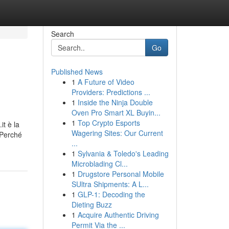
Search
Go
Published News
1
A Future of Video
Providers: Predictions ...
1
Inside the Ninja Double
Oven Pro Smart XL Buyin...
1
Top Crypto Esports
it è la
Wagering Sites: Our Current
 Perché
...
1
Sylvania & Toledo's Leading
Microblading Cl...
1
Drugstore Personal Mobile
SUltra Shipments: A L...
1
GLP-1: Decoding the
Dieting Buzz
1
Acquire Authentic Driving
Permit Via the ...