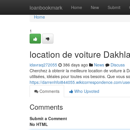
Home
loanbookmark
Home
New
Submit
Home
1
location de voiture Dakhl
idavraq272055
386 days ago
News
Discuss
Cherchez à obtenir la meilleure location de voiture à
utilisées, idéales pour toutes vos besoins. Que vous s
https://darrenhfoi844055.wikicorrespondence.com/use
Comments
Who Upvoted
Comments
Submit a Comment
No HTML