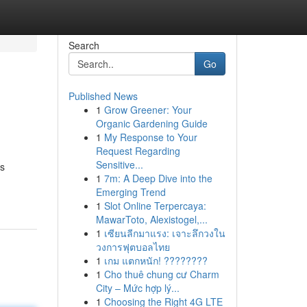
Search
Go
Published News
1
Grow Greener: Your
Organic Gardening Guide
1
My Response to Your
Request Regarding
Sensitive...
es
1
7m: A Deep Dive into the
Emerging Trend
1
Slot Online Terpercaya:
MawarToto, Alexistogel,...
1
เซียนลีกมาแรง: เจาะลึกวงใน
วงการฟุตบอลไทย
1
เกม แตกหนัก! ????????
1
Cho thuê chung cư Charm
City – Mức hợp lý...
1
Choosing the Right 4G LTE