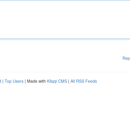
Rep
d
|
Top Users
| Made with
Kliqqi CMS
|
All RSS Feeds