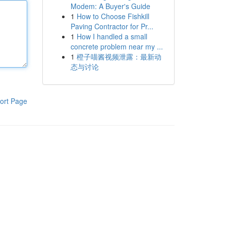
Modem: A Buyer's Guide
1
How to Choose Fishkill
Paving Contractor for Pr...
1
How I handled a small
concrete problem near my ...
1
橙子喵酱视频泄露：最新动
态与讨论
ort Page