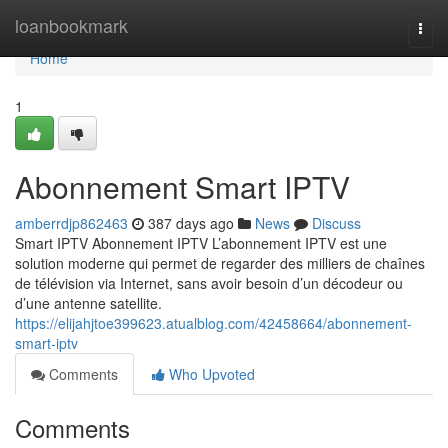
Home
loanbookmark
Togg
navi
Home
1
Abonnement Smart IPTV
amberrdjp862463
387 days ago
News
Discuss
Smart IPTV Abonnement IPTV L’abonnement IPTV est une
solution moderne qui permet de regarder des milliers de chaînes
de télévision via Internet, sans avoir besoin d’un décodeur ou
d’une antenne satellite.
https://elijahjtoe399623.atualblog.com/42458664/abonnement-
smart-iptv
Comments
Who Upvoted
Comments